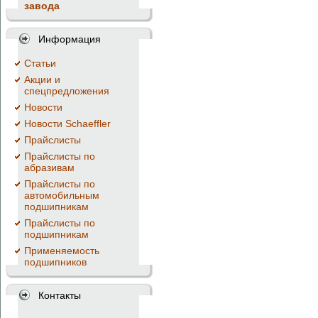
завода
Информация
Cтатьи
Акции и
спецпредложения
Новости
Новости Schaeffler
Прайслисты
Прайслисты по
абразивам
Прайслисты по
автомобильным
подшипникам
Прайслисты по
подшипникам
Применяемость
подшипников
Контакты