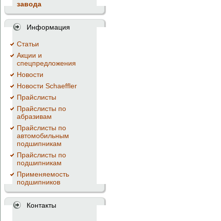
завода
Информация
Cтатьи
Акции и
спецпредложения
Новости
Новости Schaeffler
Прайслисты
Прайслисты по
абразивам
Прайслисты по
автомобильным
подшипникам
Прайслисты по
подшипникам
Применяемость
подшипников
Контакты