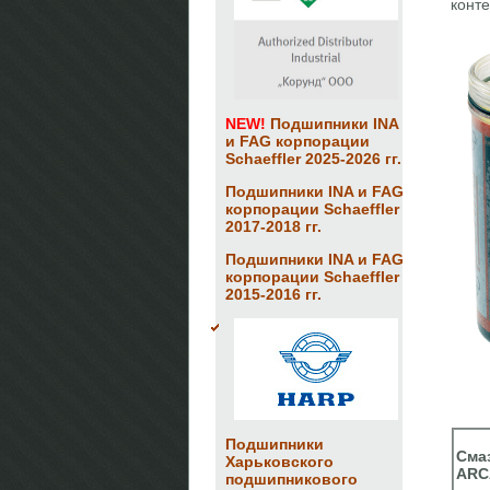
конт
NEW!
Подшипники INA
и FAG корпорации
Schaeffler 2025-2026 гг.
Подшипники INA и FAG
корпорации Schaeffler
2017-2018 гг.
Подшипники INA и FAG
корпорации Schaeffler
2015-2016 гг.
Подшипники
Сма
Харьковского
ARC
подшипникового