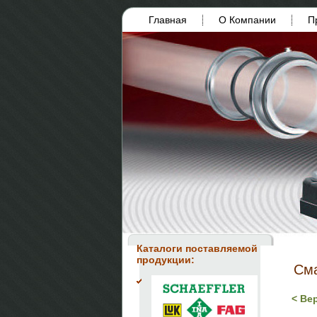
Главная
О Компании
П
Каталоги поставляемой
продукции:
См
< Ве