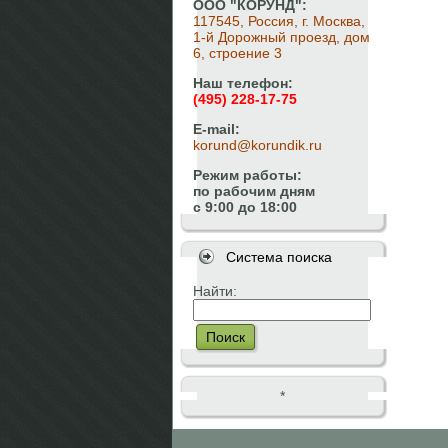
ООО "КОРУНД":
117545, Россия, г. Москва,
1-й Дорожный проезд, дом
6, строение 3
Наш телефон:
(495) 228-17-75
E-mail:
korund@korundik.ru
Режим работы:
по рабочим дням
с 9:00 до 18:00
Система поиска
Найти:
Поиск
*