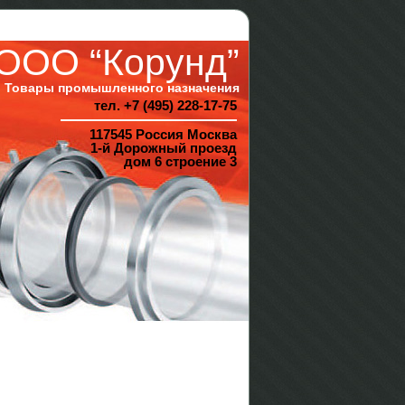
ООО “Корунд”
Товары промышленного назначения
тел. +7 (495) 228-17-75
117545 Россия Москва
1-й Дорожный проезд
дом 6 строение 3