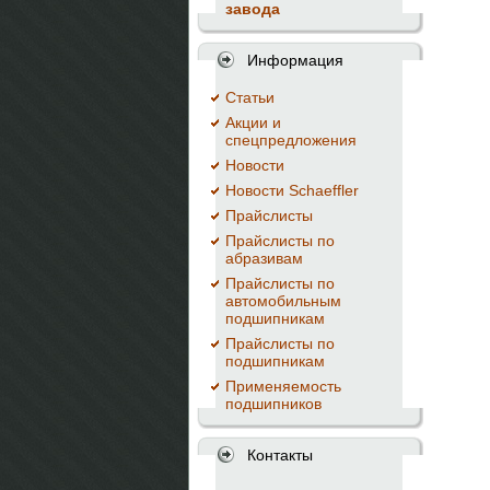
завода
Информация
Cтатьи
Акции и
спецпредложения
Новости
Новости Schaeffler
Прайслисты
Прайслисты по
абразивам
Прайслисты по
автомобильным
подшипникам
Прайслисты по
подшипникам
Применяемость
подшипников
Контакты