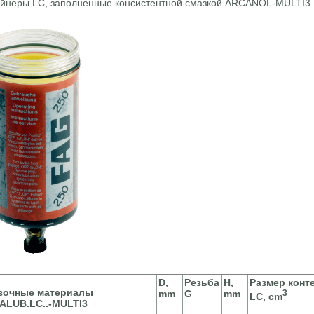
ейнеры LC, заполненные консистентной смазкой ARCANOL-MULTI3
D,
Резьба
H,
Размер конт
зочные материалы
mm
G
mm
3
LC, cm
ALUB.LC..-MULTI3