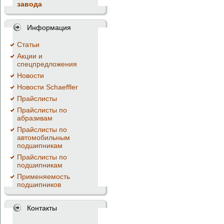
завода
Информация
Cтатьи
Акции и
спецпредложения
Новости
Новости Schaeffler
Прайслисты
Прайслисты по
абразивам
Прайслисты по
автомобильным
подшипникам
Прайслисты по
подшипникам
Применяемость
подшипников
Контакты