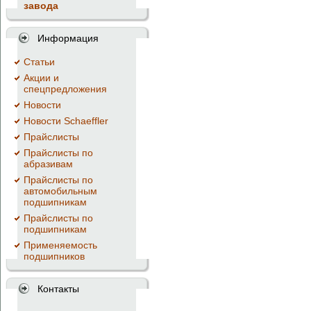
завода
Информация
Cтатьи
Акции и
спецпредложения
Новости
Новости Schaeffler
Прайслисты
Прайслисты по
абразивам
Прайслисты по
автомобильным
подшипникам
Прайслисты по
подшипникам
Применяемость
подшипников
Контакты