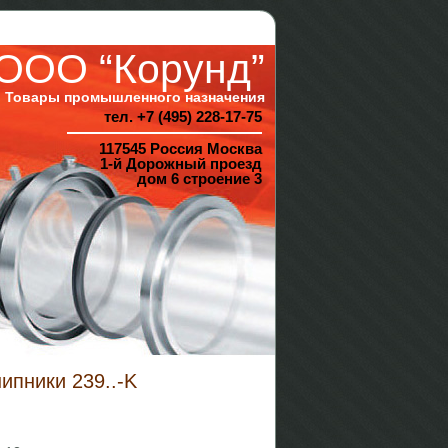
ООО “Корунд”
Товары промышленного назначения
тел. +7 (495) 228-17-75
117545 Россия Москва
1-й Дорожный проезд
дом 6 строение 3
пники 239..-K