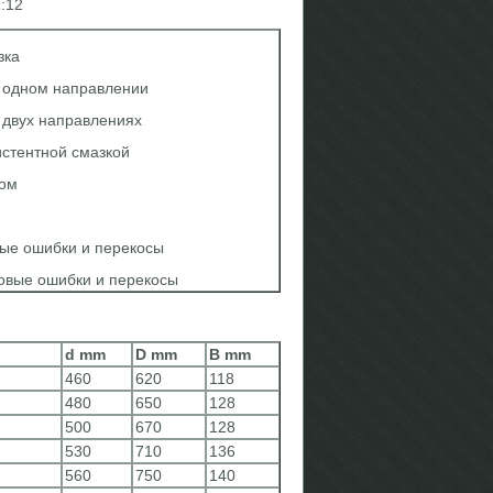
:12
зка
в одном направлении
 двух направлениях
стентной смазкой
ом
вые ошибки и перекосы
овые ошибки и перекосы
d mm
D mm
B mm
460
620
118
480
650
128
500
670
128
530
710
136
560
750
140