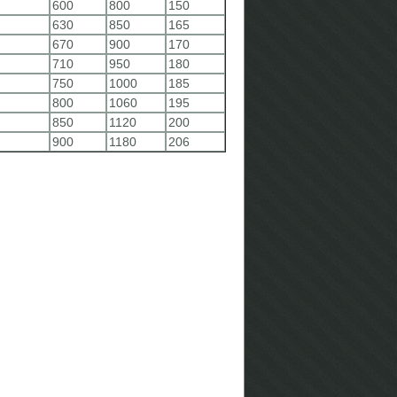
600
800
150
630
850
165
670
900
170
710
950
180
750
1000
185
800
1060
195
850
1120
200
900
1180
206