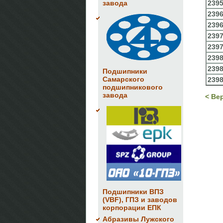
завода
239
239
239
239
239
239
239
Подшипники
Самарского
239
подшипникового
завода
< Ве
Подшипники ВПЗ
(VBF), ГПЗ и заводов
корпорации ЕПК
Абразивы Лужского