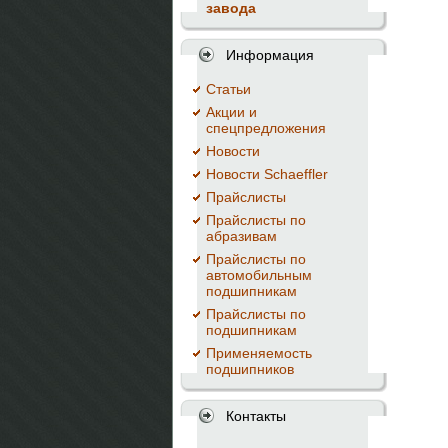
завода
Информация
Cтатьи
Акции и
спецпредложения
Новости
Новости Schaeffler
Прайслисты
Прайслисты по
абразивам
Прайслисты по
автомобильным
подшипникам
Прайслисты по
подшипникам
Применяемость
подшипников
Контакты