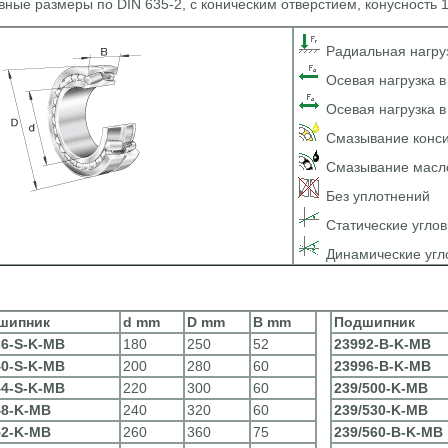
ные размеры по DIN 635-2, с коническим отверстием, конусность 1
Радиальная нагру
Осевая нагрузка 
Осевая нагрузка в
Смазывание конси
Смазывание масл
Без уплотнений
Статические угло
Динамические угл
шипник
d mm
D mm
B mm
Подшипник
36-S-K-MB
180
250
52
23992-B-K-MB
40-S-K-MB
200
280
60
23996-B-K-MB
44-S-K-MB
220
300
60
239/500-K-MB
48-K-MB
240
320
60
239/530-K-MB
52-K-MB
260
360
75
239/560-B-K-MB