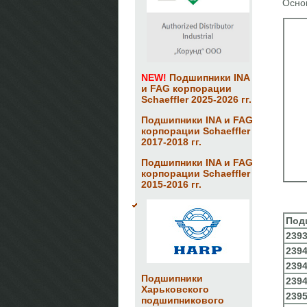
Основ
NEW!
Подшипники INA
и FAG корпорации
Schaeffler 2025-2026 гг.
Подшипники INA и FAG
корпорации Schaeffler
2017-2018 гг.
Подшипники INA и FAG
корпорации Schaeffler
2015-2016 гг.
Под
239
239
239
Подшипники
239
Харьковского
239
подшипникового