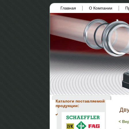
Главная
О Компании
П
Каталоги поставляемой
продукции:
Дву
< Ве