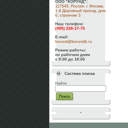
ООО "КОРУНД":
117545, Россия, г. Москва,
1-й Дорожный проезд, дом
6, строение 3
Наш телефон:
(495) 228-17-75
E-mail:
korund@korundik.ru
Режим работы:
по рабочим дням
с 9:00 до 18:00
Система поиска
Найти:
Поиск
*