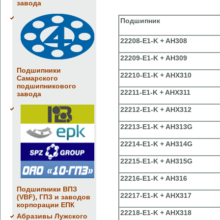
завода
Подшипник
22208-E1-K + AH308
22209-E1-K + AH309
Подшипники
22210-E1-K + AHX310
Самарского
подшипникового
22211-E1-K + AHX311
завода
22212-E1-K + AHX312
22213-E1-K + AH313G
22214-E1-K + AH314G
22215-E1-K + AH315G
22216-E1-K + AH316
Подшипники ВПЗ
22217-E1-K + AHX317
(VBF), ГПЗ и заводов
корпорации ЕПК
22218-E1-K + AHX318
Абразивы Лужского