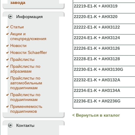
завода
22219-E1-K + AHX319
Информация
22220-E1-K + AHX320
Cтатьи
22222-E1-K + AHX3122
Акции и
22224-E1-K + AHX3124
спецпредложения
Новости
22226-E1-K + AHX3126
Новости Schaeffler
22228-E1-K + AHX3128
Прайслисты
Прайслисты по
22230-E1-K + AHX3130G
абразивам
Прайслисты по
22232-E1-K + AH3132A
автомобильным
подшипникам
22234-E1-K + AH3134A
Прайслисты по
подшипникам
22236-E1-K + AH2236G
Применяемость
подшипников
< Вернуться в каталог
Контакты