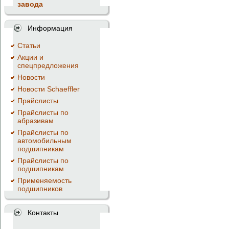
завода
Информация
Cтатьи
Акции и
спецпредложения
Новости
Новости Schaeffler
Прайслисты
Прайслисты по
абразивам
Прайслисты по
автомобильным
подшипникам
Прайслисты по
подшипникам
Применяемость
подшипников
Контакты