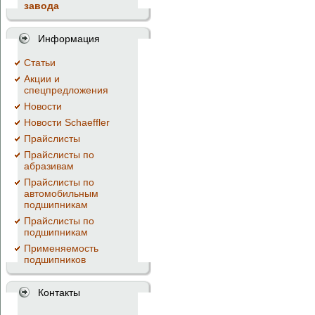
завода
Информация
Cтатьи
Акции и
спецпредложения
Новости
Новости Schaeffler
Прайслисты
Прайслисты по
абразивам
Прайслисты по
автомобильным
подшипникам
Прайслисты по
подшипникам
Применяемость
подшипников
Контакты