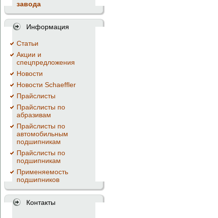
завода
Информация
Cтатьи
Акции и
спецпредложения
Новости
Новости Schaeffler
Прайслисты
Прайслисты по
абразивам
Прайслисты по
автомобильным
подшипникам
Прайслисты по
подшипникам
Применяемость
подшипников
Контакты