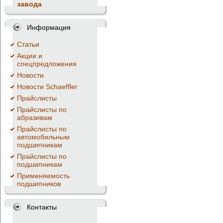
завода
Информация
Cтатьи
Акции и
спецпредложения
Новости
Новости Schaeffler
Прайслисты
Прайслисты по
абразивам
Прайслисты по
автомобильным
подшипникам
Прайслисты по
подшипникам
Применяемость
подшипников
Контакты