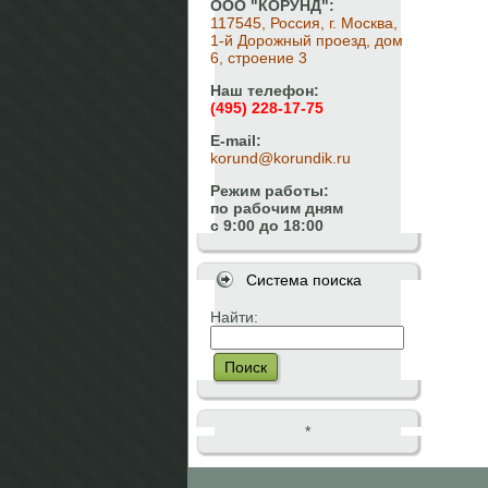
ООО "КОРУНД":
117545, Россия, г. Москва,
1-й Дорожный проезд, дом
6, строение 3
Наш телефон:
(495) 228-17-75
E-mail:
korund@korundik.ru
Режим работы:
по рабочим дням
с 9:00 до 18:00
Система поиска
Найти:
Поиск
*