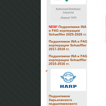
NEW!
Подшипники INA
и FAG корпорации
Schaeffler 2025-2026 гг.
Подшипники INA и FAG
корпорации Schaeffler
2017-2018 гг.
Подшипники INA и FAG
корпорации Schaeffler
2015-2016 гг.
Подшипники
Харьковского
подшипникового