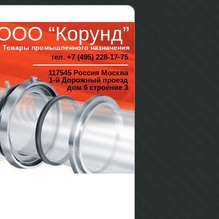
ООО “Корунд”
Товары промышленного назначения
тел. +7 (495) 228-17-75
117545 Россия Москва
1-й Дорожный проезд
дом 6 строение 3