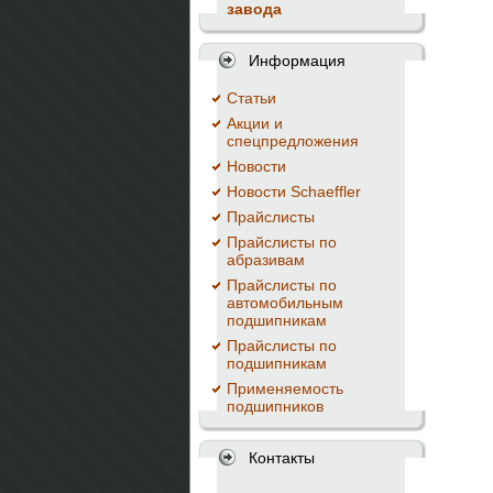
завода
Информация
Cтатьи
Акции и
спецпредложения
Новости
Новости Schaeffler
Прайслисты
Прайслисты по
абразивам
Прайслисты по
автомобильным
подшипникам
Прайслисты по
подшипникам
Применяемость
подшипников
Контакты