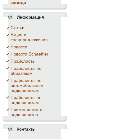
завода
Информация
Cтатьи
Акции и
спецпредложения
Новости
Новости Schaeffler
Прайслисты
Прайслисты по
абразивам
Прайслисты по
автомобильным
подшипникам
Прайслисты по
подшипникам
Применяемость
подшипников
Контакты