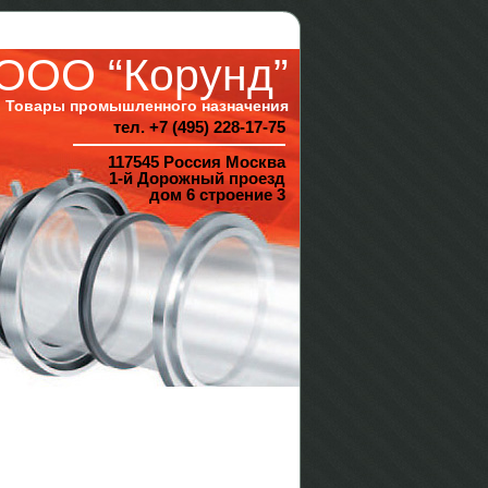
ООО “Корунд”
Товары промышленного назначения
тел. +7 (495) 228-17-75
117545 Россия Москва
1-й Дорожный проезд
дом 6 строение 3