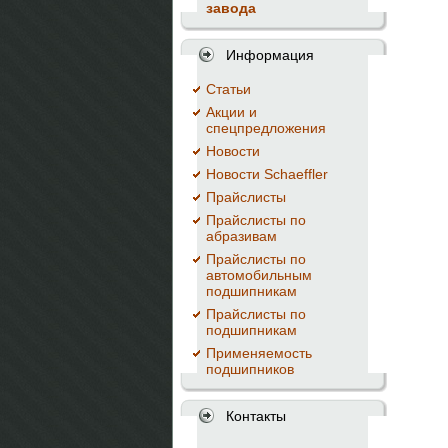
завода
Информация
Cтатьи
Акции и
спецпредложения
Новости
Новости Schaeffler
Прайслисты
Прайслисты по
абразивам
Прайслисты по
автомобильным
подшипникам
Прайслисты по
подшипникам
Применяемость
подшипников
Контакты