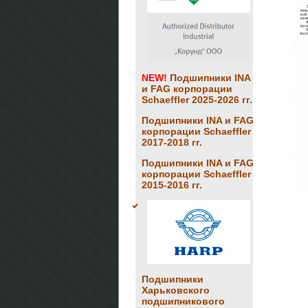
NEW!
Подшипники INA
и FAG корпорации
Schaeffler 2025-2026 гг.
Подшипники INA и FAG
корпорации Schaeffler
2017-2018 гг.
Подшипники INA и FAG
корпорации Schaeffler
2015-2016 гг.
Подшипники
Харьковского
подшипникового