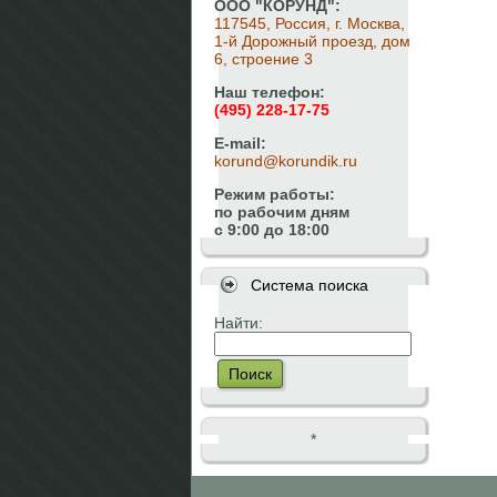
ООО "КОРУНД":
117545, Россия, г. Москва,
1-й Дорожный проезд, дом
6, строение 3
Наш телефон:
(495) 228-17-75
E-mail:
korund@korundik.ru
Режим работы:
по рабочим дням
с 9:00 до 18:00
Система поиска
Найти:
Поиск
*