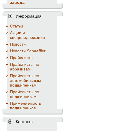
завода
Информация
Cтатьи
Акции и
спецпредложения
Новости
Новости Schaeffler
Прайслисты
Прайслисты по
абразивам
Прайслисты по
автомобильным
подшипникам
Прайслисты по
подшипникам
Применяемость
подшипников
Контакты