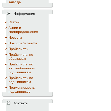
завода
Информация
Cтатьи
Акции и
спецпредложения
Новости
Новости Schaeffler
Прайслисты
Прайслисты по
абразивам
Прайслисты по
автомобильным
подшипникам
Прайслисты по
подшипникам
Применяемость
подшипников
Контакты