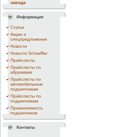
завода
Информация
Cтатьи
Акции и
спецпредложения
Новости
Новости Schaeffler
Прайслисты
Прайслисты по
абразивам
Прайслисты по
автомобильным
подшипникам
Прайслисты по
подшипникам
Применяемость
подшипников
Контакты