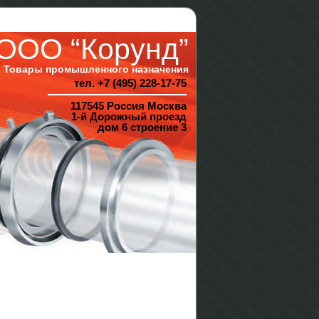
ООО “Корунд”
Товары промышленного назначения
тел. +7 (495) 228-17-75
117545 Россия Москва
1-й Дорожный проезд
дом 6 строение 3