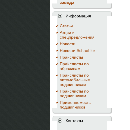
завода
Информация
Cтатьи
Акции и
спецпредложения
Новости
Новости Schaeffler
Прайслисты
Прайслисты по
абразивам
Прайслисты по
автомобильным
подшипникам
Прайслисты по
подшипникам
Применяемость
подшипников
Контакты