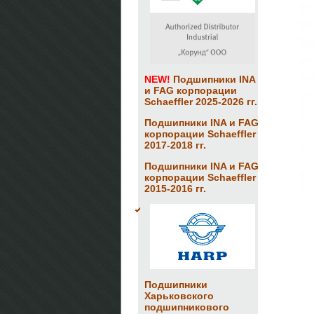
NEW!
Подшипники INA
и FAG корпорации
Schaeffler 2025-2026 гг.
Подшипники INA и FAG
корпорации Schaeffler
2017-2018 гг.
Подшипники INA и FAG
корпорации Schaeffler
2015-2016 гг.
Подшипники
Харьковского
подшипникового