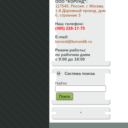
ООО "КОРУНД":
117545, Россия, г. Москва,
1-й Дорожный проезд, дом
6, строение 3
Наш телефон:
(495) 228-17-75
E-mail:
korund@korundik.ru
Режим работы:
по рабочим дням
с 9:00 до 18:00
Система поиска
Найти:
Поиск
*