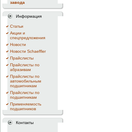
завода
Информация
Cтатьи
Акции и
спецпредложения
Новости
Новости Schaeffler
Прайслисты
Прайслисты по
абразивам
Прайслисты по
автомобильным
подшипникам
Прайслисты по
подшипникам
Применяемость
подшипников
Контакты