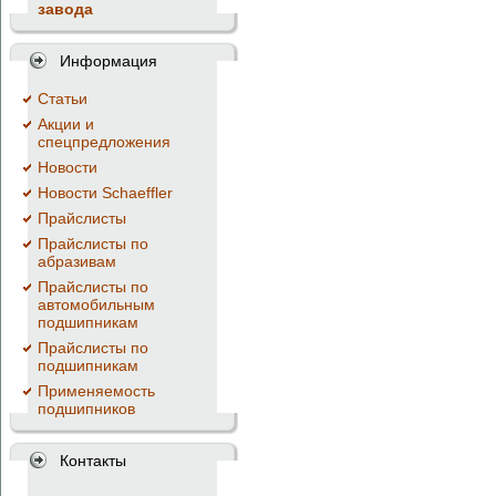
завода
Информация
Cтатьи
Акции и
спецпредложения
Новости
Новости Schaeffler
Прайслисты
Прайслисты по
абразивам
Прайслисты по
автомобильным
подшипникам
Прайслисты по
подшипникам
Применяемость
подшипников
Контакты