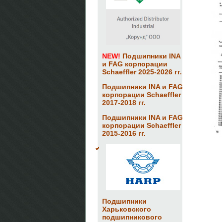
NEW!
Подшипники INA
и FAG корпорации
Schaeffler 2025-2026 гг.
Подшипники INA и FAG
корпорации Schaeffler
2017-2018 гг.
Подшипники INA и FAG
корпорации Schaeffler
2015-2016 гг.
Подшипники
Харьковского
подшипникового