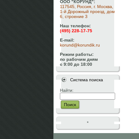
ООО "КОРУНД":
117545, Россия, г. Москва,
1-й Дорожный проезд, дом
6, строение 3
Наш телефон:
(495) 228-17-75
E-mail:
korund@korundik.ru
Режим работы:
по рабочим дням
с 9:00 до 18:00
Система поиска
Найти:
Поиск
*