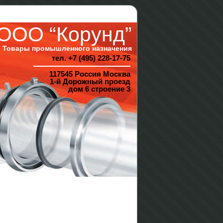
ООО “Корунд”
Товары промышленного назначения
тел. +7 (495) 228-17-75
117545 Россия Москва
1-й Дорожный проезд
дом 6 строение 3