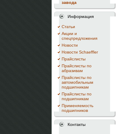
завода
Информация
Cтатьи
Акции и
спецпредложения
Новости
Новости Schaeffler
Прайслисты
Прайслисты по
абразивам
Прайслисты по
автомобильным
подшипникам
Прайслисты по
подшипникам
Применяемость
подшипников
Контакты