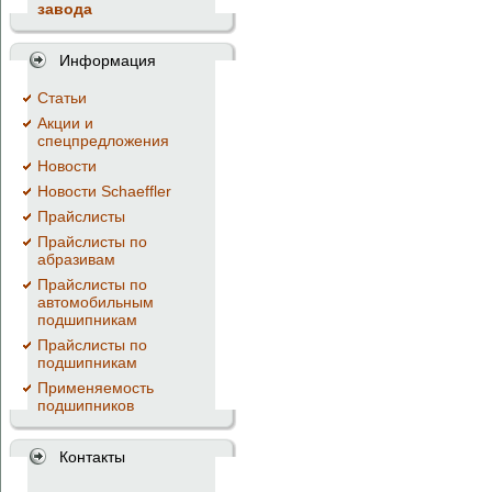
завода
Информация
Cтатьи
Акции и
спецпредложения
Новости
Новости Schaeffler
Прайслисты
Прайслисты по
абразивам
Прайслисты по
автомобильным
подшипникам
Прайслисты по
подшипникам
Применяемость
подшипников
Контакты