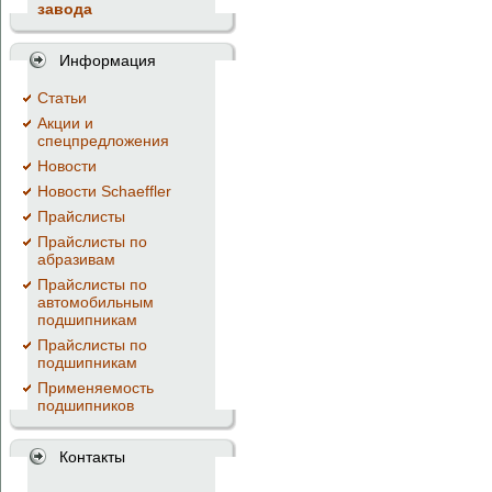
завода
Информация
Cтатьи
Акции и
спецпредложения
Новости
Новости Schaeffler
Прайслисты
Прайслисты по
абразивам
Прайслисты по
автомобильным
подшипникам
Прайслисты по
подшипникам
Применяемость
подшипников
Контакты