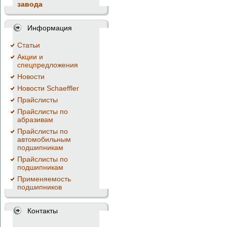
завода
Информация
Cтатьи
Акции и
спецпредложения
Новости
Новости Schaeffler
Прайслисты
Прайслисты по
абразивам
Прайслисты по
автомобильным
подшипникам
Прайслисты по
подшипникам
Применяемость
подшипников
Контакты