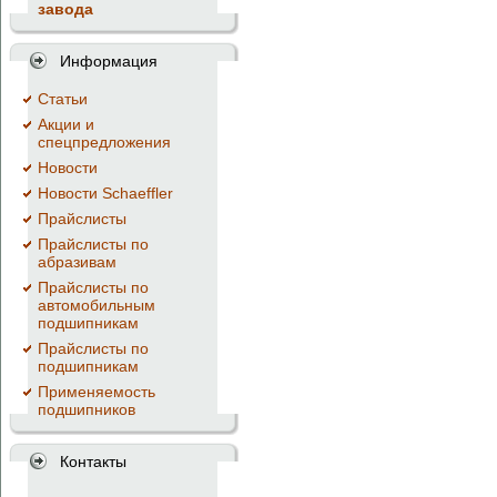
завода
Информация
Cтатьи
Акции и
спецпредложения
Новости
Новости Schaeffler
Прайслисты
Прайслисты по
абразивам
Прайслисты по
автомобильным
подшипникам
Прайслисты по
подшипникам
Применяемость
подшипников
Контакты