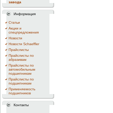
завода
Информация
Cтатьи
Акции и
спецпредложения
Новости
Новости Schaeffler
Прайслисты
Прайслисты по
абразивам
Прайслисты по
автомобильным
подшипникам
Прайслисты по
подшипникам
Применяемость
подшипников
Контакты