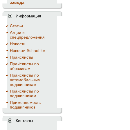
завода
Информация
Cтатьи
Акции и
спецпредложения
Новости
Новости Schaeffler
Прайслисты
Прайслисты по
абразивам
Прайслисты по
автомобильным
подшипникам
Прайслисты по
подшипникам
Применяемость
подшипников
Контакты