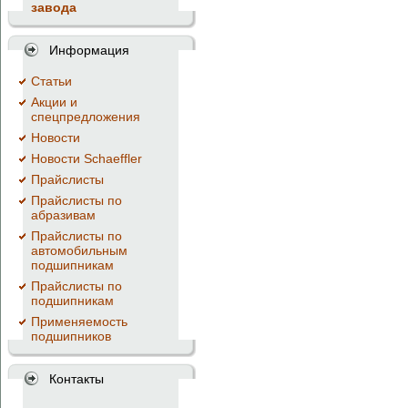
завода
Информация
Cтатьи
Акции и
спецпредложения
Новости
Новости Schaeffler
Прайслисты
Прайслисты по
абразивам
Прайслисты по
автомобильным
подшипникам
Прайслисты по
подшипникам
Применяемость
подшипников
Контакты