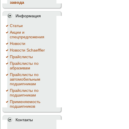
завода
Информация
Cтатьи
Акции и
спецпредложения
Новости
Новости Schaeffler
Прайслисты
Прайслисты по
абразивам
Прайслисты по
автомобильным
подшипникам
Прайслисты по
подшипникам
Применяемость
подшипников
Контакты