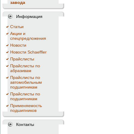
завода
Информация
Cтатьи
Акции и
спецпредложения
Новости
Новости Schaeffler
Прайслисты
Прайслисты по
абразивам
Прайслисты по
автомобильным
подшипникам
Прайслисты по
подшипникам
Применяемость
подшипников
Контакты