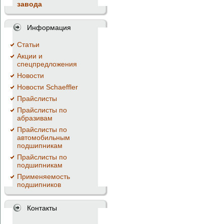
завода
Информация
Cтатьи
Акции и
спецпредложения
Новости
Новости Schaeffler
Прайслисты
Прайслисты по
абразивам
Прайслисты по
автомобильным
подшипникам
Прайслисты по
подшипникам
Применяемость
подшипников
Контакты