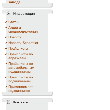
завода
Информация
Cтатьи
Акции и
спецпредложения
Новости
Новости Schaeffler
Прайслисты
Прайслисты по
абразивам
Прайслисты по
автомобильным
подшипникам
Прайслисты по
подшипникам
Применяемость
подшипников
Контакты