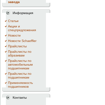
завода
Информация
Cтатьи
Акции и
спецпредложения
Новости
Новости Schaeffler
Прайслисты
Прайслисты по
абразивам
Прайслисты по
автомобильным
подшипникам
Прайслисты по
подшипникам
Применяемость
подшипников
Контакты