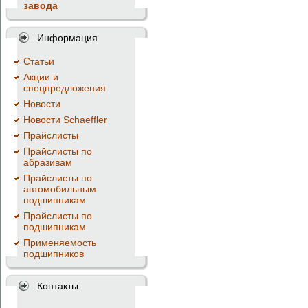
завода
Информация
Cтатьи
Акции и
спецпредложения
Новости
Новости Schaeffler
Прайслисты
Прайслисты по
абразивам
Прайслисты по
автомобильным
подшипникам
Прайслисты по
подшипникам
Применяемость
подшипников
Контакты