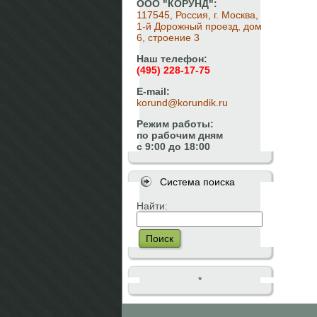
ООО "КОРУНД":
117545, Россия, г. Москва,
1-й Дорожный проезд, дом
6, строение 3
Наш телефон:
(495) 228-17-75
E-mail:
korund@korundik.ru
Режим работы:
по рабочим дням
с 9:00 до 18:00
Система поиска
Найти:
Поиск
*