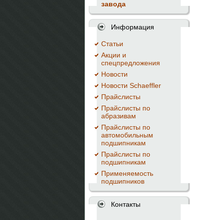
завода
Информация
Cтатьи
Акции и
спецпредложения
Новости
Новости Schaeffler
Прайслисты
Прайслисты по
абразивам
Прайслисты по
автомобильным
подшипникам
Прайслисты по
подшипникам
Применяемость
подшипников
Контакты