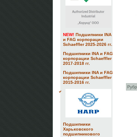
NEW!
Подшипники INA
и FAG корпорации
Schaeffler 2025-2026 гг.
Подшипники INA и FAG
корпорации Schaeffler
2017-2018 гг.
Подшипники INA и FAG
корпорации Schaeffler
2015-2016 гг.
Рубр
Подшипники
Харьковского
подшипникового