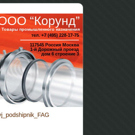
ООО “Корунд”
Товары промышленного назначения
тел. +7 (495) 228-17-75
117545 Россия Москва
1-й Дорожный проезд
дом 6 строение 3
vyj_podshipnik_FAG