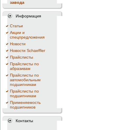
завода
Информация
Cтатьи
Акции и
спецпредложения
Новости
Новости Schaeffler
Прайслисты
Прайслисты по
абразивам
Прайслисты по
автомобильным
подшипникам
Прайслисты по
подшипникам
Применяемость
подшипников
Контакты