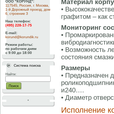
Материал корпу
ООО "КОРУНД":
117545, Россия, г. Москва,
• Высококачеств
1-й Дорожный проезд, дом
6, строение 3
графитом – как с
Наш телефон:
(495) 228-17-75
Мониторинг со
E-mail:
• Промаркирован
korund@korundik.ru
вибродиагностик
Режим работы:
• Возможность ле
по рабочим дням
с 9:00 до 18:00
состояния смазки
Система поиска
Размеры
• Предназначен 
Найти:
роликоподшипник
Поиск
и240….
• Диаметр отверс
*
Исполнение к