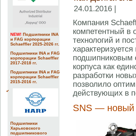
24.01.2016 |
Компания Schaeff
компетентный в 
NEW!
Подшипники INA
технологий и по
и FAG корпорации
Schaeffler 2025-2026 гг.
характеризуетс
Подшипники INA и FAG
подшипниковым 
корпорации Schaeffler
2017-2018 гг.
корпуса как еди
Подшипники INA и FAG
разработки новы
корпорации Schaeffler
2015-2016 гг.
позволило оптими
действующих в п
SNS — новый 
Подшипники
Харьковского
подшипникового