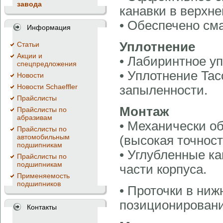
завода
канавки в верхне
• Обеспечено см
Информация
Уплотнение
Cтатьи
Акции и
• Лабиринтное у
спецпредложения
• Уплотнение Tac
Новости
Новости Schaeffler
запыленности.
Прайслисты
Монтаж
Прайслисты по
абразивам
• Механически о
Прайслисты по
автомобильным
(высокая точност
подшипникам
• Углубленные к
Прайслисты по
подшипникам
части корпуса.
Применяемость
подшипников
• Проточки в ниж
позиционировани
Контакты