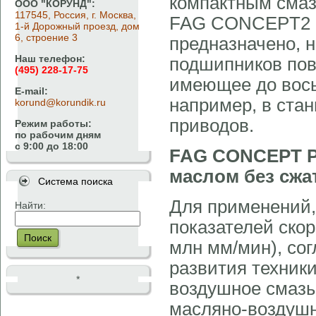
компактным смаз
ООО "КОРУНД":
117545, Россия, г. Москва,
FAG CONCEPT2 с
1-й Дорожный проезд, дом
6, строение 3
предназначено, 
Наш телефон:
подшипников по
(495) 228-17-75
имеющее до вось
E-mail:
например, в ста
korund@korundik.ru
приводов.
Режим работы:
по рабочим дням
с 9:00 до 18:00
FAG CONCEPT P
маслом без сжа
Система поиска
Для применений,
Найти:
показателей скор
Поиск
млн мм/мин), со
развития техник
*
воздушное смазы
масляно-воздушн