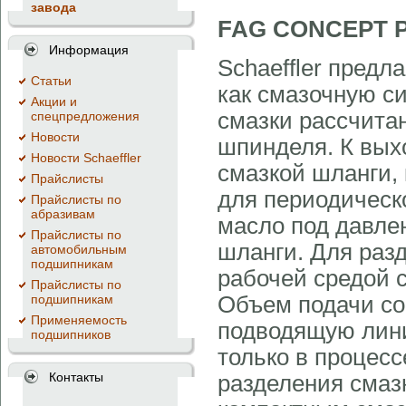
завода
FAG CONCEPT 
Информация
Schaeffler пре
Cтатьи
как смазочную си
Акции и
смазки рассчита
спецпредложения
Новости
шпинделя. К вых
Новости Schaeffler
смазкой шланги,
Прайслисты
для периодическ
Прайслисты по
абразивам
масло под давлен
Прайслисты по
шланги. Для раз
автомобильным
подшипникам
рабочей средой 
Прайслисты по
подшипникам
Объем подачи сос
Применяемость
подводящую лини
подшипников
только в процесс
Контакты
разделения смазк