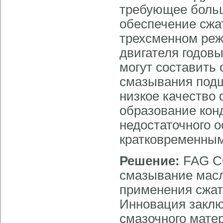
требующее больш
обеспечение сжа
трехсменном реж
двигателя годовы
могут составить 
смазывания подш
низкое качество
образование конд
недостаточного 
кратковременным
Решение:
FAG C
смазывание масл
применения сжато
Инновация заклю
смазочного мате