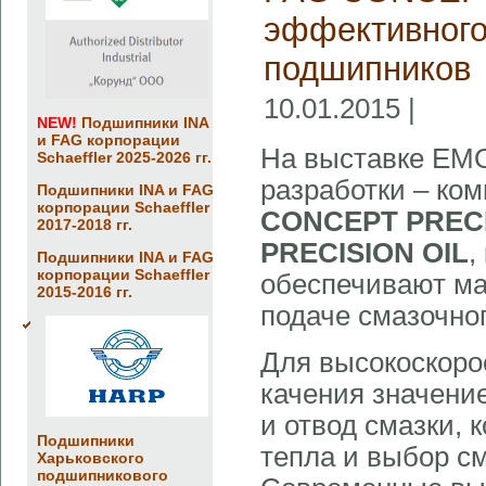
эффективног
подшипников
10.01.2015 |
NEW!
Подшипники INA
и FAG корпорации
На выставке EMO 
Schaeffler 2025-2026 гг.
разработки – ко
Подшипники INA и FAG
корпорации Schaeffler
CONCEPT PREC
2017-2018 гг.
PRECISION OIL
,
Подшипники INA и FAG
корпорации Schaeffler
обеспечивают ма
2015-2016 гг.
подаче смазочно
Для высокоскоро
качения значени
и отвод смазки, 
Подшипники
тепла и выбор с
Харьковского
подшипникового