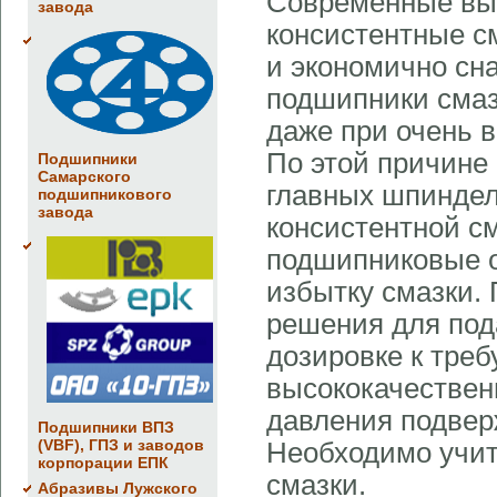
Современные вы
завода
консистентные с
и экономично сн
подшипники смаз
даже при очень 
По этой причин
Подшипники
Самарского
главных шпинде
подшипникового
завода
консистентной см
подшипниковые о
избытку смазки. 
решения для под
дозировке к треб
высококачествен
давления подвер
Подшипники ВПЗ
(VBF), ГПЗ и заводов
Необходимо учит
корпорации ЕПК
смазки.
Абразивы Лужского