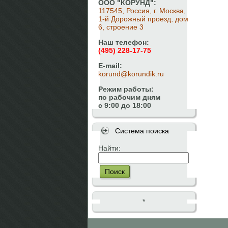
ООО "КОРУНД":
117545, Россия, г. Москва,
1-й Дорожный проезд, дом
6, строение 3
Наш телефон:
(495) 228-17-75
E-mail:
korund@korundik.ru
Режим работы:
по рабочим дням
с 9:00 до 18:00
Система поиска
Найти:
Поиск
*