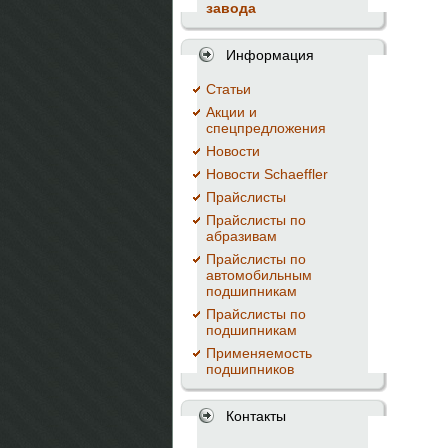
завода
Информация
Cтатьи
Акции и
спецпредложения
Новости
Новости Schaeffler
Прайслисты
Прайслисты по
абразивам
Прайслисты по
автомобильным
подшипникам
Прайслисты по
подшипникам
Применяемость
подшипников
Контакты