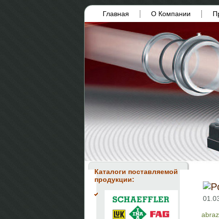
Главная
О Компании
П
Каталоги поставляемой
продукции:
01.0
abraz