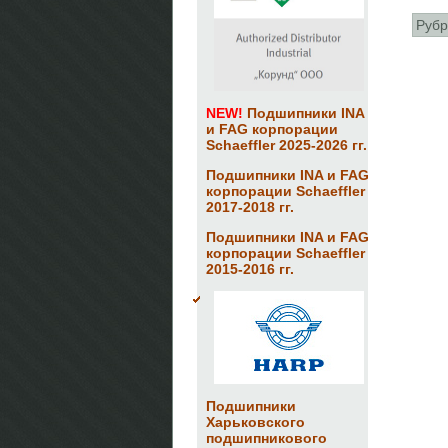
Рубр
NEW!
Подшипники INA
и FAG корпорации
Schaeffler 2025-2026 гг.
Подшипники INA и FAG
корпорации Schaeffler
2017-2018 гг.
Подшипники INA и FAG
корпорации Schaeffler
2015-2016 гг.
Подшипники
Харьковского
подшипникового