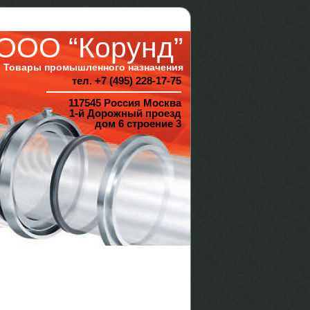
ООО “Корунд”
Товары промышленного назначения
тел. +7 (495) 228-17-75
117545 Россия Москва
1-й Дорожный проезд
дом 6 строение 3