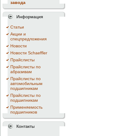
завода
Информация
Cтатьи
Акции и
спецпредложения
Новости
Новости Schaeffler
Прайслисты
Прайслисты по
абразивам
Прайслисты по
автомобильным
подшипникам
Прайслисты по
подшипникам
Применяемость
подшипников
Контакты