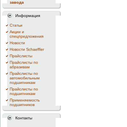
завода
Информация
Cтатьи
Акции и
спецпредложения
Новости
Новости Schaeffler
Прайслисты
Прайслисты по
абразивам
Прайслисты по
автомобильным
подшипникам
Прайслисты по
подшипникам
Применяемость
подшипников
Контакты